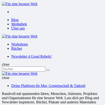
Menu
Suchen
Menu
Blog
Mediathek
Über uns
Für
eine
Workshops
bessere
Bücher
Welt
Suchen
Newsletter 4 Good Rebels!
close
Search
Suchen
for:
Für
eine
close
bessere
Deine Plattform für Mut, Gemeinschaft & Tatkraft
Welt
Randvoll mit spannenden Ideen, Menschen, Aktionen, Projekten
und Organisationen für eine bessere Welt. Lass dich per Blog und
Newsletter inspirieren. Bücher, Plakate und anderen Materialien