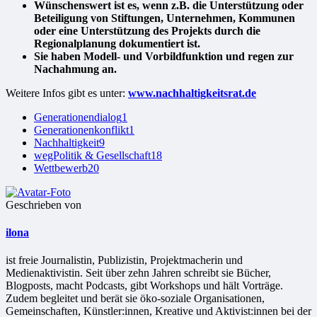
Wünschenswert ist es, wenn z.B. die Unterstützung oder
Beteiligung von Stiftungen, Unternehmen, Kommunen
oder eine Unterstützung des Projekts durch die
Regionalplanung dokumentiert ist.
Sie haben Modell- und Vorbildfunktion und regen zur
Nachahmung an.
Weitere Infos gibt es unter:
www.nachhaltigkeitsrat.de
Generationendialog
1
Generationenkonflikt
1
Nachhaltigkeit
9
wegPolitik & Gesellschaft
18
Wettbewerb
20
Geschrieben von
ilona
ist freie Jour­na­lis­tin, Publizistin, Projekt­ma­che­rin und
Medienaktivistin. Seit über zehn Jahren schreibt sie Bücher,
Blogposts, macht Podcasts, gibt Workshops und hält Vorträge.
Zudem begleitet und berät sie öko-soziale Organisationen,
Gemeinschaften, Künstler:innen, Kreative und Aktivist:innen bei der