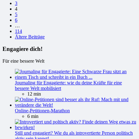
Beiträge
3
4
5
6
…
114
Ältere Beiträge
Engagiere dich!
Für eine bessere Welt
Journaling für Engagierte: wie du deine Kräfte für eine
bessere Welt mobilisiert
12 min
Online-Petitionen-Marathon
6 min
Still und engagiert? Wie du als introvertierte Person politisch
aktiv sein kannst!