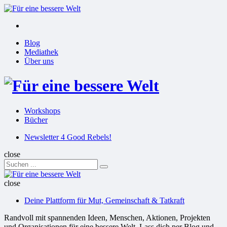
Menu
Suchen
Menu
Blog
Mediathek
Über uns
Für
eine
Workshops
bessere
Bücher
Suchen
Welt
Newsletter 4 Good Rebels!
close
Search
Suchen
for:
Für
eine
close
bessere
Deine Plattform für Mut, Gemeinschaft & Tatkraft
Welt
Randvoll mit spannenden Ideen, Menschen, Aktionen, Projekten
und Organisationen für eine bessere Welt. Lass dich per Blog und