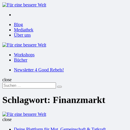
Menu
Suchen
Menu
Blog
Mediathek
Über uns
Für
eine
Workshops
bessere
Bücher
Welt
Suchen
Newsletter 4 Good Rebels!
close
Search
Suchen
for:
Schlagwort:
Finanzmarkt
Für
eine
close
bessere
Deine Plattform für Mut, Gemeinschaft & Tatkraft
Welt