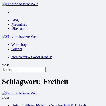
Menu
Suchen
Menu
Blog
Mediathek
Über uns
Für
eine
Workshops
bessere
Bücher
Welt
Suchen
Newsletter 4 Good Rebels!
close
Search
Suchen
for:
Schlagwort:
Freiheit
Für
eine
close
bessere
Deine Plattform für Mut, Gemeinschaft & Tatkraft
Welt