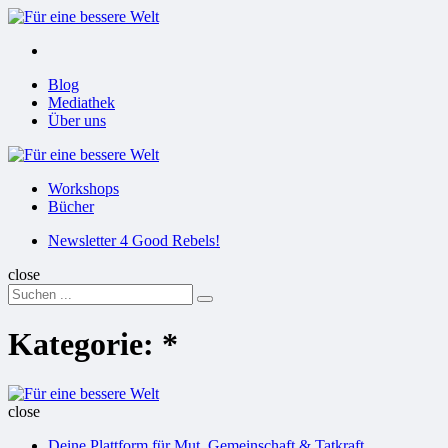
Menu
Suchen
Menu
Blog
Mediathek
Über uns
Für
eine
Workshops
bessere
Bücher
Welt
Suchen
Newsletter 4 Good Rebels!
close
Search
Suchen
for:
Kategorie:
*
Für
eine
close
bessere
Deine Plattform für Mut, Gemeinschaft & Tatkraft
Welt