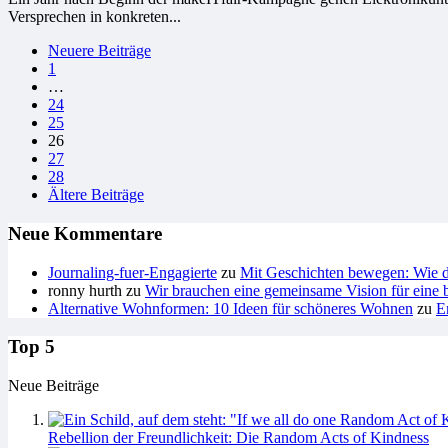
Versprechen in konkreten...
Seitennummerierung
Neuere Beiträge
1
der
…
Beiträge
24
25
26
27
28
Ältere Beiträge
Neue Kommentare
Journaling-fuer-Engagierte
zu
Mit Geschichten bewegen: Wie du
ronny hurth
zu
Wir brauchen eine gemeinsame Vision für eine b
Alternative Wohnformen: 10 Ideen für schöneres Wohnen
zu
E
Top 5
Neue Beiträge
Rebellion der Freundlichkeit: Die Random Acts of Kindness