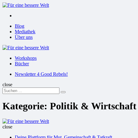
Menu
Suchen
Menu
Blog
Mediathek
Über uns
Für
eine
Workshops
bessere
Bücher
Welt
Suchen
Newsletter 4 Good Rebels!
close
Search
Suchen
for:
Kategorie:
Politik & Wirtschaft
Für
eine
close
bessere
Deine Plattform für Mut, Gemeinschaft & Tatkraft
Welt