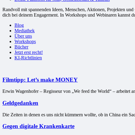
Randvoll mit spannenden Ideen, Menschen, Aktionen, Projekten und Or
dich bei deinem Engagement. In Workshops und Webinaren kannst du G
Blog
Mediathek
Über uns
Workshops
Bücher
Jetzt erst recht!
KI-Richtlinien
Filmtipp: Let’s make MONEY
Erwin Wagenhofer – Regisseur von „We feed the World“ – arbeitet 
Geldgedanken
Die Zeiten in denen es uns nicht kümmern wollte, ob in China ein Sack
Gegen digitale Krankenkarte