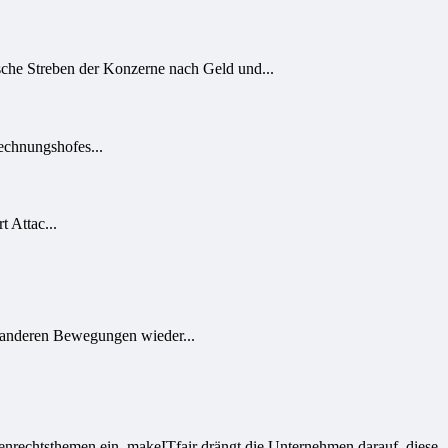
sche Streben der Konzerne nach Geld und...
echnungshofes...
 Attac...
d anderen Bewegungen wieder...
rechtsthemen ein. makeITfair drängt die Unternehmen darauf, diese