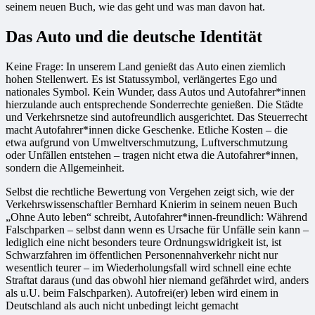
seinem neuen Buch, wie das geht und was man davon hat.
Das Auto und die deutsche Identität
Keine Frage: In unserem Land genießt das Auto einen ziemlich
hohen Stellenwert. Es ist Statussymbol, verlängertes Ego und
nationales Symbol. Kein Wunder, dass Autos und Autofahrer*innen
hierzulande auch entsprechende Sonderrechte genießen. Die Städte
und Verkehrsnetze sind autofreundlich ausgerichtet. Das Steuerrecht
macht Autofahrer*innen dicke Geschenke. Etliche Kosten – die
etwa aufgrund von Umweltverschmutzung, Luftverschmutzung
oder Unfällen entstehen – tragen nicht etwa die Autofahrer*innen,
sondern die Allgemeinheit.
Selbst die rechtliche Bewertung von Vergehen zeigt sich, wie der
Verkehrswissenschaftler Bernhard Knierim in seinem neuen Buch
„Ohne Auto leben“ schreibt, Autofahrer*innen-freundlich: Während
Falschparken – selbst dann wenn es Ursache für Unfälle sein kann –
lediglich eine nicht besonders teure Ordnungswidrigkeit ist, ist
Schwarzfahren im öffentlichen Personennahverkehr nicht nur
wesentlich teurer – im Wiederholungsfall wird schnell eine echte
Straftat daraus (und das obwohl hier niemand gefährdet wird, anders
als u.U. beim Falschparken). Autofrei(er) leben wird einem in
Deutschland als auch nicht unbedingt leicht gemacht