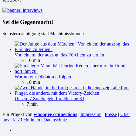
Sei die Gegenmacht!
Selbstermächtigung statt Machtmissbrauch
Von einem, der auszog, das Fürchten zu lernen
10 min
Warum wir Diktatoren folgen
10 min
Unsere 7 Spielregeln für ethische KI
7 min
Ein Projekt von
whoopee connections
|
Impressum
|
Presse
|
Über
uns
|
KI-Richtlinien
|
Datenschutz