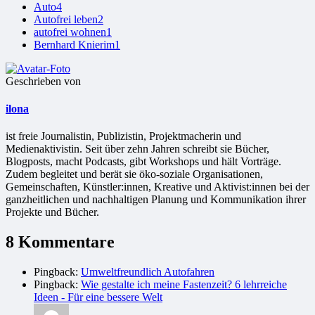
Auto
4
Autofrei leben
2
autofrei wohnen
1
Bernhard Knierim
1
Geschrieben von
ilona
ist freie Jour­na­lis­tin, Publizistin, Projekt­ma­che­rin und
Medienaktivistin. Seit über zehn Jahren schreibt sie Bücher,
Blogposts, macht Podcasts, gibt Workshops und hält Vorträge.
Zudem begleitet und berät sie öko-soziale Organisationen,
Gemeinschaften, Künstler:innen, Kreative und Aktivist:innen bei der
ganzheitlichen und nachhaltigen Planung und Kommunikation ihrer
Projekte und Bücher.
8 Kommentare
Pingback:
Umweltfreundlich Autofahren
Pingback:
Wie gestalte ich meine Fastenzeit? 6 lehrreiche
Ideen - Für eine bessere Welt