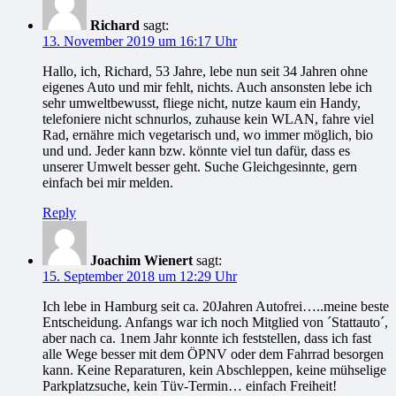
Richard
sagt:
13. November 2019 um 16:17 Uhr
Hallo, ich, Richard, 53 Jahre, lebe nun seit 34 Jahren ohne
eigenes Auto und mir fehlt, nichts. Auch ansonsten lebe ich
sehr umweltbewusst, fliege nicht, nutze kaum ein Handy,
telefoniere nicht schnurlos, zuhause kein WLAN, fahre viel
Rad, ernähre mich vegetarisch und, wo immer möglich, bio
und und. Jeder kann bzw. könnte viel tun dafür, dass es
unserer Umwelt besser geht. Suche Gleichgesinnte, gern
einfach bei mir melden.
Reply
Joachim Wienert
sagt:
15. September 2018 um 12:29 Uhr
Ich lebe in Hamburg seit ca. 20Jahren Autofrei…..meine beste
Entscheidung. Anfangs war ich noch Mitglied von ´Stattauto´,
aber nach ca. 1nem Jahr konnte ich feststellen, dass ich fast
alle Wege besser mit dem ÖPNV oder dem Fahrrad besorgen
kann. Keine Reparaturen, kein Abschleppen, keine mühselige
Parkplatzsuche, kein Tüv-Termin… einfach Freiheit!