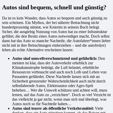
Autos sind bequem, schnell und günstig?
Da ist es kein Wunder, dass Autos so bequem und auch günstig zu
sein scheinen. Ein Mythos, der bei näherer Betrachtung nicht
hundertprozentig stimmt, wie Knierim in seinem Buch belegt.
Sicher, die ausgiebig Nutzung von Autos hat zu einer Infrastruktur
geführt, die den Besitz eines Autos notwendiger macht. Doch selbst
dann hat das Auto so manche Nachteile, die Autofahrer*innen lieber
nicht mit in ihre Betrachtungen einbeziehen – und die autofrei(er)
leben als echte Alternative erscheinen lassen:
Autos sind umweltverschmutzend und gefährlich:
Den
meisten ist klar, dass der Autoverkehr erheblich zur
Klimakatastrophe beiträgt, die Luft belastet, erhebliche
Ressourcen verbraucht und auch noch Leib und Leben von
Passanten gefährdet. Diese Nachteile lassen sich mit an
Sicherheit grenzender Wahrscheinlichkeit auch nicht durch
selbstfahrende Autos, Elektroautos oder Agro-Sprit
beheben… Wer die Umwelt schützen und achten will, muss
lernen, auf das Auto zu „verzichten“. Doch so viel Verzicht ist
das vielleicht ja gar nicht, wenn man sich mal überlegt, was
Autos noch so für Nachteile haben…
Autos sind teurer als öffentliche Verkehrsmittel:
Viele
denken, dass ein Auto günstiger kommt, als das Reisen mit