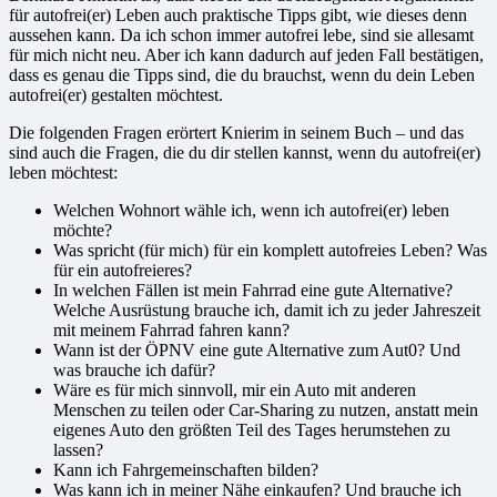
für autofrei(er) Leben auch praktische Tipps gibt, wie dieses denn
aussehen kann. Da ich schon immer autofrei lebe, sind sie allesamt
für mich nicht neu. Aber ich kann dadurch auf jeden Fall bestätigen,
dass es genau die Tipps sind, die du brauchst, wenn du dein Leben
autofrei(er) gestalten möchtest.
Die folgenden Fragen erörtert Knierim in seinem Buch – und das
sind auch die Fragen, die du dir stellen kannst, wenn du autofrei(er)
leben möchtest:
Welchen Wohnort wähle ich, wenn ich autofrei(er) leben
möchte?
Was spricht (für mich) für ein komplett autofreies Leben? Was
für ein autofreieres?
In welchen Fällen ist mein Fahrrad eine gute Alternative?
Welche Ausrüstung brauche ich, damit ich zu jeder Jahreszeit
mit meinem Fahrrad fahren kann?
Wann ist der ÖPNV eine gute Alternative zum Aut0? Und
was brauche ich dafür?
Wäre es für mich sinnvoll, mir ein Auto mit anderen
Menschen zu teilen oder Car-Sharing zu nutzen, anstatt mein
eigenes Auto den größten Teil des Tages herumstehen zu
lassen?
Kann ich Fahrgemeinschaften bilden?
Was kann ich in meiner Nähe einkaufen? Und brauche ich