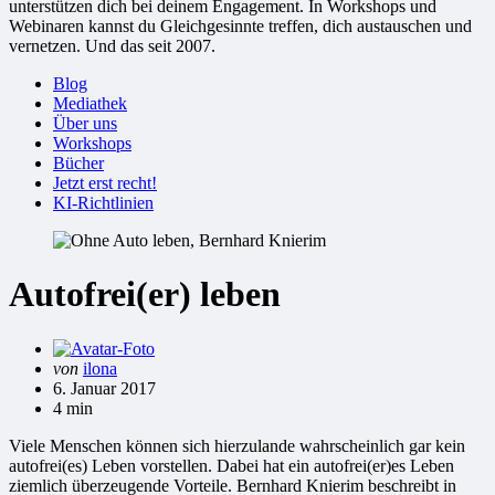
unterstützen dich bei deinem Engagement. In Workshops und
Webinaren kannst du Gleichgesinnte treffen, dich austauschen und
vernetzen. Und das seit 2007.
Blog
Mediathek
Über uns
Workshops
Bücher
Jetzt erst recht!
KI-Richtlinien
Autofrei(er) leben
Gepostet
von
ilona
von
6. Januar 2017
4 min
Viele Menschen können sich hierzulande wahrscheinlich gar kein
autofrei(es) Leben vorstellen. Dabei hat ein autofrei(er)es Leben
ziemlich überzeugende Vorteile. Bernhard Knierim beschreibt in