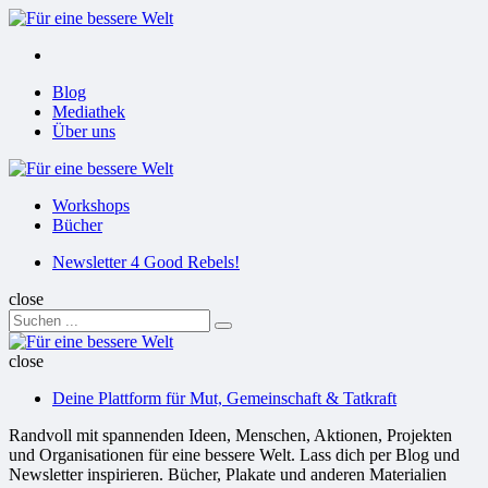
Menu
Suchen
Menu
Blog
Mediathek
Über uns
Für
eine
Workshops
bessere
Bücher
Welt
Suchen
Newsletter 4 Good Rebels!
close
Search
Suchen
for:
Für
eine
close
bessere
Deine Plattform für Mut, Gemeinschaft & Tatkraft
Welt
Randvoll mit spannenden Ideen, Menschen, Aktionen, Projekten
und Organisationen für eine bessere Welt. Lass dich per Blog und
Newsletter inspirieren. Bücher, Plakate und anderen Materialien