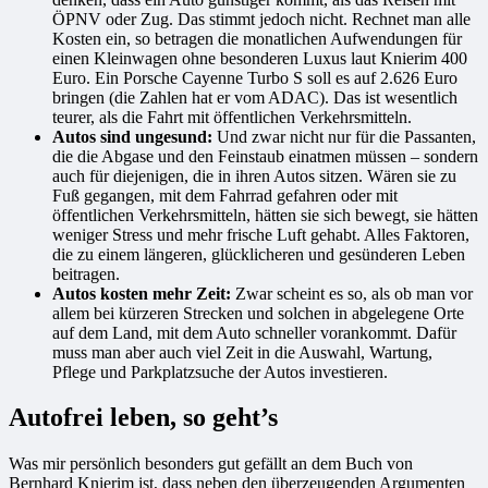
ÖPNV oder Zug. Das stimmt jedoch nicht. Rechnet man alle
Kosten ein, so betragen die monatlichen Aufwendungen für
einen Kleinwagen ohne besonderen Luxus laut Knierim 400
Euro. Ein Porsche Cayenne Turbo S soll es auf 2.626 Euro
bringen (die Zahlen hat er vom ADAC). Das ist wesentlich
teurer, als die Fahrt mit öffentlichen Verkehrsmitteln.
Autos sind ungesund:
Und zwar nicht nur für die Passanten,
die die Abgase und den Feinstaub einatmen müssen – sondern
auch für diejenigen, die in ihren Autos sitzen. Wären sie zu
Fuß gegangen, mit dem Fahrrad gefahren oder mit
öffentlichen Verkehrsmitteln, hätten sie sich bewegt, sie hätten
weniger Stress und mehr frische Luft gehabt. Alles Faktoren,
die zu einem längeren, glücklicheren und gesünderen Leben
beitragen.
Autos kosten mehr Zeit:
Zwar scheint es so, als ob man vor
allem bei kürzeren Strecken und solchen in abgelegene Orte
auf dem Land, mit dem Auto schneller vorankommt. Dafür
muss man aber auch viel Zeit in die Auswahl, Wartung,
Pflege und Parkplatzsuche der Autos investieren.
Autofrei leben, so geht’s
Was mir persönlich besonders gut gefällt an dem Buch von
Bernhard Knierim ist, dass neben den überzeugenden Argumenten