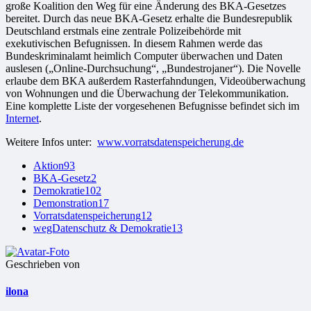
große Koalition den Weg für eine Änderung des BKA-Gesetzes
bereitet. Durch das neue BKA-Gesetz erhalte die Bundesrepublik
Deutschland erstmals eine zentrale Polizeibehörde mit
exekutivischen Befugnissen. In diesem Rahmen werde das
Bundeskriminalamt heimlich Computer überwachen und Daten
auslesen („Online-Durchsuchung“, „Bundestrojaner“). Die Novelle
erlaube dem BKA außerdem Rasterfahndungen, Videoüberwachung
von Wohnungen und die Überwachung der Telekommunikation.
Eine komplette Liste der vorgesehenen Befugnisse befindet sich im
Internet
.
Weitere Infos unter:
www.vorratsdatenspeicherung.de
Aktion
93
BKA-Gesetz
2
Demokratie
102
Demonstration
17
Vorratsdatenspeicherung
12
wegDatenschutz & Demokratie
13
Geschrieben von
ilona