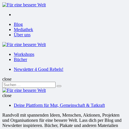
Menu
Suchen
Menu
Blog
Mediathek
Über uns
Für
eine
Workshops
bessere
Bücher
Welt
Suchen
Newsletter 4 Good Rebels!
close
Search
Suchen
for:
Für
eine
close
bessere
Deine Plattform für Mut, Gemeinschaft & Tatkraft
Welt
Randvoll mit spannenden Ideen, Menschen, Aktionen, Projekten
und Organisationen für eine bessere Welt. Lass dich per Blog und
Newsletter inspirieren. Bücher, Plakate und anderen Materialien