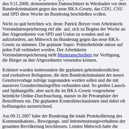
den 9.11.2008, demonstrierten Datenschützer in Wiesbaden vor dem
Bundeskriminalamt gegen das neue BKA-Gesetz, das CDU, CSU
und SPD diese Woche im Bundestag beschließen wollen.
Nicht zu spät berichten wir, denn:
Patrick Breyer vom Arbeitskreis
Vorratsdatenspeicherung rief alle auf, sich zu Beginn der Woche an
ihre Abgeordneten von SPD und Union zu wenden und sie
aufzufordern, am Mittwoch im Bundestag gegen das neue BKA-
Gesetz zu stimmen. Die geplante Super- Polizeibehörde müsse auf
jeden Fall verhindert werden. Der Arbeitskreis
Vorratsdatenspeicherung stellt
Musteranschreiben
zur Verfügung,
die Bürger an ihre Abgeordneten versenden können.
Kritisiert wurden insbesondere die geplanten geheimdienstlichen
und exekutiven Befugnisse, die dem Bundeskriminalamt der neuen
Gesetzesvorlage zufolge zugestanden werden sollen und die mit
massiven Grundrechtseingriffen verbunden sind. So greifen Lausch-
und Spähangriffe, aber auch die im BKA-Gesetz vorgesehene
heimliche Online-Durchsuchung, massiv in die Privatsphäre der
Betroffenen ein. Die geplanten Kontrollmechanismen sind dabei oft
hoffnungslos unzureichend.
Am 09.11.2007 habe der Bundestag die totale Protokollierung des
Kommunikations-, Bewegungs- und Internetnutzungsverhaltens der
gesamten Bevölkerung beschlossen. Letzten Mittwoch habe die