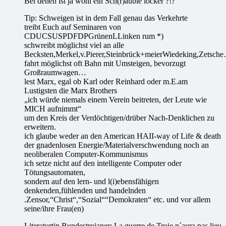
Bei denen ist ja wohl ein Sch(r)äuble locker ?!?
Tip: Schweigen ist in dem Fall genau das Verkehrte
treibt Euch auf Seminaren von
CDUCSUSPDFDPGrünenLLinken rum *)
schwreibt möglichst viel an alle
Becksten,Merkel,v.Pierer,Steinbrück+meierWiedeking,Zetsch
fahrt möglichst oft Bahn mit Umsteigen, bevorzugt
Großraumwagen…
lest Marx, egal ob Karl oder Reinhard oder m.E.am
Lustigsten die Marx Brothers
„ich würde niemals einem Verein beitreten, der Leute wie
MICH aufnimmt“
um den Kreis der Verdöchtigen/drüber Nach-Denklichen zu
erweitern.
ich glaube weder an den American HAII-way of Life & death
der gnadenlosen Energie/Materialverschwendung noch an
neoliberalen Computer-Kommunismus
ich setze nicht auf den intelligente Computer oder
Tötungsautomaten,
sondern auf den lern- und l(i)ebensfähigen
denkenden,fühlenden und handelnden
.Zensor,“Christ“,“Sozial““Demokraten“ etc. und vor allem
seine/ihre Frau(en)
Literaturtip Bundestrojaner: La guerre de Troie n´aura pas lieu