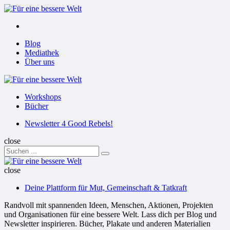
Menu
Suchen
Menu
Blog
Mediathek
Über uns
Für
eine
Workshops
bessere
Bücher
Welt
Suchen
Newsletter 4 Good Rebels!
close
Search
Suchen
for:
Für
eine
close
bessere
Deine Plattform für Mut, Gemeinschaft & Tatkraft
Welt
Randvoll mit spannenden Ideen, Menschen, Aktionen, Projekten
und Organisationen für eine bessere Welt. Lass dich per Blog und
Newsletter inspirieren. Bücher, Plakate und anderen Materialien