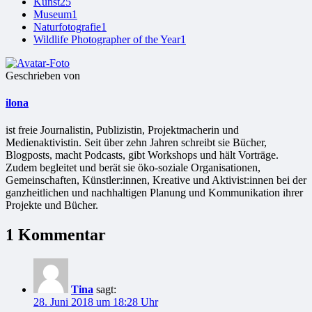
Kunst
25
Museum
1
Naturfotografie
1
Wildlife Photographer of the Year
1
Geschrieben von
ilona
ist freie Jour­na­lis­tin, Publizistin, Projekt­ma­che­rin und
Medienaktivistin. Seit über zehn Jahren schreibt sie Bücher,
Blogposts, macht Podcasts, gibt Workshops und hält Vorträge.
Zudem begleitet und berät sie öko-soziale Organisationen,
Gemeinschaften, Künstler:innen, Kreative und Aktivist:innen bei der
ganzheitlichen und nachhaltigen Planung und Kommunikation ihrer
Projekte und Bücher.
1 Kommentar
Tina
sagt:
28. Juni 2018 um 18:28 Uhr