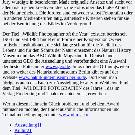
Jury würdigte in besonderem Maße originelle Ansätze und sucht vor
allem nach jenen kreativen Ideen, die Fotos über das bloße Abbild
der Natur erheben. Die Juroren sind entweder selbst Fotografen oder
in anderen Medienberufen tätig, ästhetische Kriterien stehen für sie
bei der Beurteilung des Bildes im Vordergrund.
Der Titel „Wildlife Photographer oft the Year“ existiert bereits seit
1964 und seit 1984 findet er in Form einer Kooperation zweier
britischer Institutionen, die sich lange schon für die Vielfalt des
Lebens und für den Schutz der Natur einsetzen: das Natural History
Museum und das BBC Wildlife Magazine. In Deutschland
unterstützt GEO die Ausstellung und veröffentlicht eine Auswahl
der besten Fotos unter
www.geo.de
. Infos über die Öffnungszeiten
und so weiter des Naturkundemuseums Berlin gibt es auf der
Website
www.naturkundemuseum-berlin.de
. Dort kann man
übrigens auch das Buch zur Ausstellung bzw. zum Wettbewerb mit
dem Titel „WILDLIFE FOTOGRAFIEN des Jahres“, das im
Verlag Frederking und Thaler erschienen ist, erwerben.
Wer in diesem Jahr sein Glück probieren, und bei dem Award
mitmachen möchte, der findet ausführliche Informationen und
Teilnahmebedingungen unter
www.nhm.ac.u
Ausstellung
11
Kultur
21