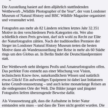
Die Ausstellung basiert auf dem alljährlich stattfindenden
Wettbewerb „Wildlife Photographer of the Year“, der vom Londoner
Museum of Natural History und BBC Wildlife Magazine organisiert
und veranstaltet wird.
Fotografen aus mehr als 82 Ländern reichten letztes Jahr 32.351
Motive in den verschiedenen Preis-Kategorien ein. Wer also
schließlich einen Preis gewinnt, darf sich wohl zu Recht zur Elite
der Naturfotografen zählen. Nach der traditionellen Premiere der
Sieger im Londoner Natural History Museum treten die besten
Motive dann als Wanderausstellung ihre Reise in mehr als 60 Städte
rings um den Globus an. In Berlin findet die Deutschlandpremiere
statt.
Der Wettbewerb steht übrigens Profis und Amateurfotografen offen.
Das perfekte Foto entsteht aus einer Mischung von Vision,
technischem Know-how, naturkundlichem Wissen und natürlich
etwas Glück! Ein aufwendiges Equipment ist dabei laut Initiatoren
keine Grundvoraussetzung – und auch keine monatelange Reisen an
die entlegensten Orte der Welt. Die Bilder junger und jüngster
Fotografen liefern überzeugende Beweise dafür.
Als Voraussetzung gilt, dass die Aufnahme in freier Natur
entstanden sein muss – und dass die Tiere nicht gestört wurden. Die