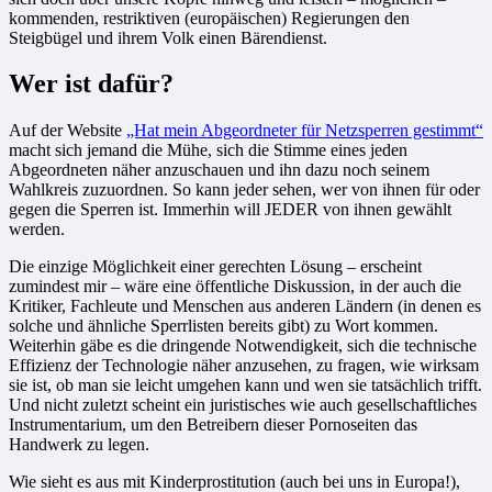
kommenden, restriktiven (europäischen) Regierungen den
Steigbügel und ihrem Volk einen Bärendienst.
Wer ist dafür?
Auf der Website
„Hat mein Abgeordneter für Netzsperren gestimmt“
macht sich jemand die Mühe, sich die Stimme eines jeden
Abgeordneten näher anzuschauen und ihn dazu noch seinem
Wahlkreis zuzuordnen. So kann jeder sehen, wer von ihnen für oder
gegen die Sperren ist. Immerhin will JEDER von ihnen gewählt
werden.
Die einzige Möglichkeit einer gerechten Lösung – erscheint
zumindest mir – wäre eine öffentliche Diskussion, in der auch die
Kritiker, Fachleute und Menschen aus anderen Ländern (in denen es
solche und ähnliche Sperrlisten bereits gibt) zu Wort kommen.
Weiterhin gäbe es die dringende Notwendigkeit, sich die technische
Effizienz der Technologie näher anzusehen, zu fragen, wie wirksam
sie ist, ob man sie leicht umgehen kann und wen sie tatsächlich trifft.
Und nicht zuletzt scheint ein juristisches wie auch gesellschaftliches
Instrumentarium, um den Betreibern dieser Pornoseiten das
Handwerk zu legen.
Wie sieht es aus mit Kinderprostitution (auch bei uns in Europa!),