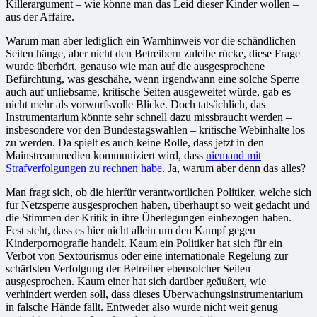
Killerargument – wie könne man das Leid dieser Kinder wollen –
aus der Affaire.
Warum man aber lediglich ein Warnhinweis vor die schändlichen
Seiten hänge, aber nicht den Betreibern zuleibe rücke, diese Frage
wurde überhört, genauso wie man auf die ausgesprochene
Befürchtung, was geschähe, wenn irgendwann eine solche Sperre
auch auf unliebsame, kritische Seiten ausgeweitet würde, gab es
nicht mehr als vorwurfsvolle Blicke. Doch tatsächlich, das
Instrumentarium könnte sehr schnell dazu missbraucht werden –
insbesondere vor den Bundestagswahlen – kritische Webinhalte los
zu werden. Da spielt es auch keine Rolle, dass jetzt in den
Mainstreammedien kommuniziert wird, dass
niemand mit
Strafverfolgungen zu rechnen habe
. Ja, warum aber denn das alles?
Man fragt sich, ob die hierfür verantwortlichen Politiker, welche sich
für Netzsperre ausgesprochen haben, überhaupt so weit gedacht und
die Stimmen der Kritik in ihre Überlegungen einbezogen haben.
Fest steht, dass es hier nicht allein um den Kampf gegen
Kinderpornografie handelt. Kaum ein Politiker hat sich für ein
Verbot von Sextourismus oder eine internationale Regelung zur
schärfsten Verfolgung der Betreiber ebensolcher Seiten
ausgesprochen. Kaum einer hat sich darüber geäußert, wie
verhindert werden soll, dass dieses Überwachungsinstrumentarium
in falsche Hände fällt. Entweder also wurde nicht weit genug