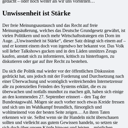
gedacht – oder noch weiter als wir uns vorstellen…
Unwissenheit ist Stärke
Der freie Meinungsaustausch und das Recht auf freie
Meinungsäußerung, welches das Deutsche Grundgesetz gewährt, ist
vielen Politikern und noch mehr Wirtschaftsstrategen ein Dorn im
Auge. „Unwissenheit ist Stärke“, dieser Satz drängt sich einem auf –
und er kommt einem doch von irgendwo her bekannt vor. Das Volk
soll lieber Talkshows gucken und in den Läden unnützes Zeugs
kaufen, anstatt sich zu informieren, kritisch zu hinterfragen, zu
diskutieren oder gar auf ihre Recht zu bestehen.
Da sich die Politik mal wieder vor der öffentlichen Diskussion
gedrückt hat, uns jedoch mit der Forderung und Durchsetzung nach
einer Überwachung und womöglich weitreichenden Internetzensur
alle zu potenziellen Feinden des Systems erklärt, die es zu
überwachen und notfalls mundtot zu machen gilt, haben sich einige
an den kommenden 27. September erinnert – den Tag der
Bundestagswahl. Mögen sie auch vorher noch etwas Kreide fressen
und sich uns im Wahlkampf freundlich, fürsorglich und
wohlmeinend von der besten Seite zeigen… An ihren Taten
erkennen wir sie. Selbst wenn sie ihr Handeln nicht überschauen
sollten und vielleicht aus gutem Gewissen handeln, so setzen sie
sich doch über unsere Köpfe hinweg und leisten – möglichen –