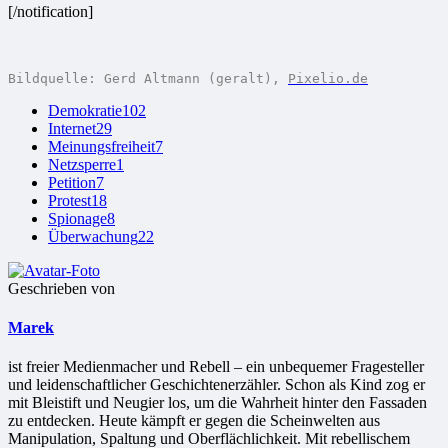
[/notification]
Bildquelle: Gerd Altmann (geralt), 
Pixelio.de
Demokratie
102
Internet
29
Meinungsfreiheit
7
Netzsperre
1
Petition
7
Protest
18
Spionage
8
Überwachung
22
Geschrieben von
Marek
ist freier Medienmacher und Rebell – ein unbequemer Fragesteller
und leidenschaftlicher Geschichtenerzähler. Schon als Kind zog er
mit Bleistift und Neugier los, um die Wahrheit hinter den Fassaden
zu entdecken. Heute kämpft er gegen die Scheinwelten aus
Manipulation, Spaltung und Oberflächlichkeit. Mit rebellischem