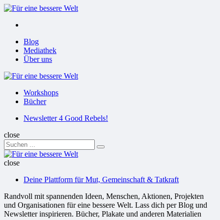
Menu
Suchen
Menu
Blog
Mediathek
Über uns
Für
eine
Workshops
bessere
Bücher
Welt
Suchen
Newsletter 4 Good Rebels!
close
Search
Suchen
for:
Für
eine
close
bessere
Deine Plattform für Mut, Gemeinschaft & Tatkraft
Welt
Randvoll mit spannenden Ideen, Menschen, Aktionen, Projekten
und Organisationen für eine bessere Welt. Lass dich per Blog und
Newsletter inspirieren. Bücher, Plakate und anderen Materialien