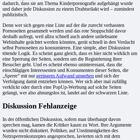
dadurch, dass sie am Thema Kinderpornografie aufgehängt wurde
und daher jede Diskussion zu einem Drahtseilakt wird – zumindest
publizistisch.
Denn wer sich gegen eine Liste auf der die zurecht verhassten
Pornoseiten gesammelt werden und das rote Stoppschild davor
deshalb aufregt, weil allzu schnell auch andere unliebsame
Webinhalte geächtet werden könnten, gerät schnell in den Verdacht
selbst Pornoseiten zu konsumieren. Eine simple, aber Diskussion
tötende Logik. Es scheint ganz gleich, dass es hier nicht wirklich um
eine Sperrung der Seiten, sondern um die Registrierung ihrer
Besucher geht. Und es scheint ebenso uninteressant, dass die
einschlägigen Interessenten und Konsumenten dieser Seiten, die
„Sperre“ mit nur
geringem Aufwand umgehen
und sich der
Verfolgung damit entziehen können. Wer sich aber mal zufällig
verklickt oder durch eine PopUp-Werbung auf solche Seiten
gelangt, wer also ahnungslos ist, landet auf der schwarzen Liste.
Diskussion Fehlanzeige
In der öffentlichen Diskussion, sofern man überhaupt davon
sprechen mag, kamen die Kritiker kaum zu Wort. Ihre Argumente
wurden nicht diskutiert. Politiker, auf Unstimmigkeiten des
Netzsperrenkonzeptes angesprochen, lavierten sich mit dem