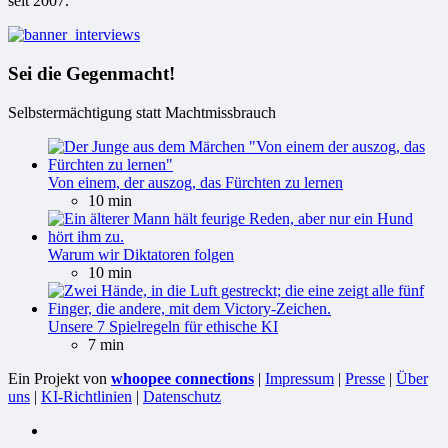
seit 2007.
Sei die Gegenmacht!
Selbstermächtigung statt Machtmissbrauch
Von einem, der auszog, das Fürchten zu lernen
10 min
Warum wir Diktatoren folgen
10 min
Unsere 7 Spielregeln für ethische KI
7 min
Ein Projekt von
whoopee connections
|
Impressum
|
Presse
|
Über
uns
|
KI-Richtlinien
|
Datenschutz