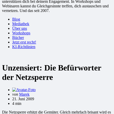
unterstützen dich bei deinem Engagement. In Workshops und
Webinaren kannst du Gleichgesinnte treffen, dich austauschen und
vernetzen. Und das seit 2007.
Blog
Mediathek
Über uns
Workshops
Bücher
Jetzt erst recht!
KI-Richtlinien
Unzensiert: Die Befürworter
der Netzsperre
Gepostet
von
Marek
von
21. Juni 2009
4 min
Die Netzsperre erhitzt die Gemüter. Gleich mehrfach brisant wird es