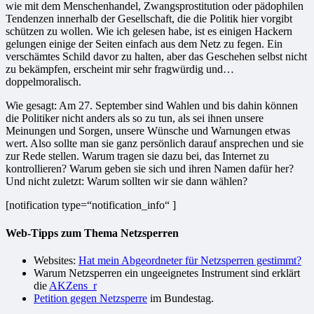
wie mit dem Menschenhandel, Zwangsprostitution oder pädophilen
Tendenzen innerhalb der Gesellschaft, die die Politik hier vorgibt
schützen zu wollen. Wie ich gelesen habe, ist es einigen Hackern
gelungen einige der Seiten einfach aus dem Netz zu fegen. Ein
verschämtes Schild davor zu halten, aber das Geschehen selbst nicht
zu bekämpfen, erscheint mir sehr fragwürdig und…
doppelmoralisch.
Wie gesagt: Am 27. September sind Wahlen und bis dahin können
die Politiker nicht anders als so zu tun, als sei ihnen unsere
Meinungen und Sorgen, unsere Wünsche und Warnungen etwas
wert. Also sollte man sie ganz persönlich darauf ansprechen und sie
zur Rede stellen. Warum tragen sie dazu bei, das Internet zu
kontrollieren? Warum geben sie sich und ihren Namen dafür her?
Und nicht zuletzt: Warum sollten wir sie dann wählen?
[notification type=“notification_info“ ]
Web-Tipps zum Thema Netzsperren
Websites:
Hat mein Abgeordneter für Netzsperren gestimmt?
Warum Netzsperren ein ungeeignetes Instrument sind erklärt
die
AKZens_r
Petition gegen Netzsperre
im Bundestag.