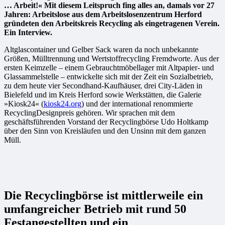
… Arbeit!« Mit diesem Leitspruch fing alles an, damals vor 27
Jahren: Arbeitslose aus dem Arbeitslosenzentrum Herford
gründeten den Arbeitskreis Recycling als eingetragenen Verein.
Ein Interview.
Altglascontainer und Gelber Sack waren da noch unbekannte
Größen, Mülltrennung und Wertstoffrecycling Fremdworte. Aus der
ersten Keimzelle – einem Gebrauchtmöbellager mit Altpapier- und
Glassammelstelle – entwickelte sich mit der Zeit ein Sozialbetrieb,
zu dem heute vier Secondhand-Kaufhäuser, drei City-Läden in
Bielefeld und im Kreis Herford sowie Werkstätten, die Galerie
»Kiosk24« (
kiosk24.org
) und der international renommierte
RecyclingDesignpreis gehören. Wir sprachen mit dem
geschäftsführenden Vorstand der Recyclingbörse Udo Holtkamp
über den Sinn von Kreisläufen und den Unsinn mit dem ganzen
Müll.
Die Recyclingbörse ist mittlerweile ein
umfangreicher Betrieb mit rund 50
Festangestellten und ein