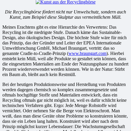
Die Recyclingbörse fördert nicht nur Umwelschutz, sondern auch
Kunst, zum Beispiel diese Skulptur aus vermeintlichem Müll.
Meines Erachtens gibt es eine Hierarchie des Verwertens: Das
Recycling ist die niedrigste Stufe. Danach käme das Sustainable-
Design, also ökologisches Design. Die höchste Stufe wäre für mich
das Prinzip, das der Gründer und Leiter der EPEA Internationale
Umweltforschung GmbH, Michael Braungart, vertritt: das so
genannte Cradle-to-Cradle-Prinzip (
www.braungart.com
). Hierbei
entsteht kein Müll, weil alle Produkte so gestaltet sein können, dass
die eingesetzten Materialien am Ende der Nutzungsphase zu hundert
Prozent wiederverwendet werden können. Wie in der Natur: Stirbt
ein Baum ab, bleibt auch kein Restmüll.
Bei der heutigen Produktionsweise und Herstellung von Produkten
werden dagegen chemisch so komplex zusammengesetzte und
oftmals hochgiftige Stoffe und Materialien entwickelt, dass ein
Recycling oftmals gar nicht möglich ist, weil es dafür schlicht keine
technischen Verfahren gibt. Ergo: Jede Menge Rohstoffe wird
vernichtet. Oder nehmen Sie die Berge von Elektroschrott. Man
weiß, dass man diese Geräte ohne Probleme so konstruieren könnte,
dass sie ein Leben lang halten. Konstruiert wird aber nach dem
Prinzip möglichst kurzer Lebensdauer: Die Wachstumsgesellschaft