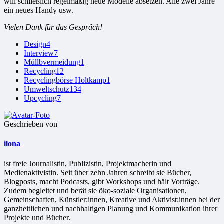
will schließlich regelmäßig neue Modelle absetzen. Alle zwei Jahre
ein neues Handy usw.
Vielen Dank für das Gespräch!
Design
4
Interview
7
Müllbvermeidung
1
Recycling
12
Recyclingbörse Holtkamp
1
Umweltschutz
134
Upcycling
7
Geschrieben von
ilona
ist freie Jour­na­lis­tin, Publizistin, Projekt­ma­che­rin und
Medienaktivistin. Seit über zehn Jahren schreibt sie Bücher,
Blogposts, macht Podcasts, gibt Workshops und hält Vorträge.
Zudem begleitet und berät sie öko-soziale Organisationen,
Gemeinschaften, Künstler:innen, Kreative und Aktivist:innen bei der
ganzheitlichen und nachhaltigen Planung und Kommunikation ihrer
Projekte und Bücher.