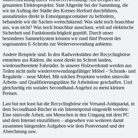
genannten Elektroprojekts: Statt Altgeräte bei der Sammlung, die
wir im Auftrag der Städte des Kreises Herford durchführen,
ausnahmslos direkt in Entsorgungscontainer zu befördern,
behandeln wir die Sachen wertschätzend: Was sieht noch brauchbar
aus, was nicht? Was noch brauchbar ausschaut, wird auf elektrische
Sicherheit und Funktionstüchtigkeit geprüft. Durch unser
besonderes Sammelsystem können wir rund fünf Prozent des
sogenannten E-Schrotts zur Weiterverwendung anbieten.
Andere Beispiele sind: In den Radwerkstätten der Recyclingbörse
entstehen aus Rädern, die sonst direkt im Schrott landen,
wiederaufbereitete Fahrräder. In unserer Holzwerkstatt werden aus
Teilen nicht mehr wiederverwendungsfähiger Möbel – Schrank- und
Regalteile – neue Möbel. Mit solchen Projekten werden sinnvolle
Arbeits- und Qualifizierungsplätze für Arbeitslose geschaffen. Und
gleichzeitig ein soziales Secondhand-Angebot zu meist kleinen
Preisen.
Last but not least hat die Recyclingbörse ein Versand-Antiquariat, in
dem Secondhand-Bücher in ein Internetportal eingestellt werden:
Eine sinnvolle Arbeit, um Menschen in den Umgang mit dem PC
und dem Internet einzuführen – abgesehen von weiteren damit
zusammen hängenden Aufgaben wie dem Postversand und der
Abrechnung usw.