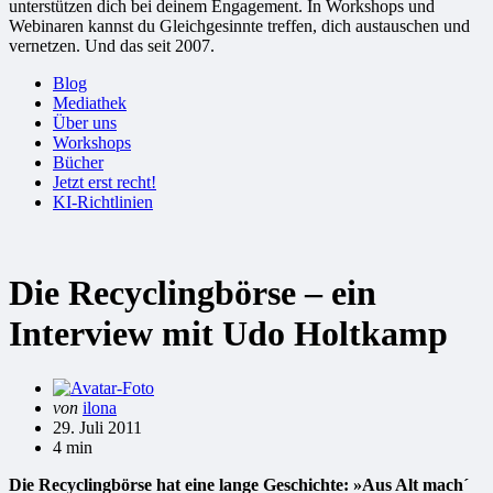
unterstützen dich bei deinem Engagement. In Workshops und
Webinaren kannst du Gleichgesinnte treffen, dich austauschen und
vernetzen. Und das seit 2007.
Blog
Mediathek
Über uns
Workshops
Bücher
Jetzt erst recht!
KI-Richtlinien
Die Recyclingbörse – ein
Interview mit Udo Holtkamp
Gepostet
von
ilona
von
29. Juli 2011
4 min
Die Recyclingbörse hat eine lange Geschichte: »Aus Alt mach´