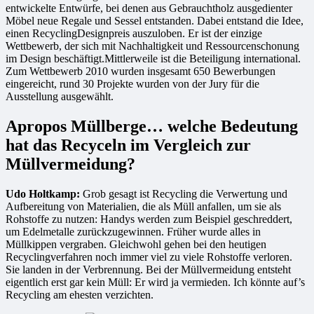
entwickelte Entwürfe, bei denen aus Gebrauchtholz ausgedienter
Möbel neue Regale und Sessel entstanden. Dabei entstand die Idee,
einen RecyclingDesignpreis auszuloben. Er ist der einzige
Wettbewerb, der sich mit Nachhaltigkeit und Ressourcenschonung
im Design beschäftigt.Mittlerweile ist die Beteiligung international.
Zum Wettbewerb 2010 wurden insgesamt 650 Bewerbungen
eingereicht, rund 30 Projekte wurden von der Jury für die
Ausstellung ausgewählt.
Apropos Müllberge… welche Bedeutung
hat das Recyceln im Vergleich zur
Müllvermeidung?
Udo Holtkamp:
Grob gesagt ist Recycling die Verwertung und
Aufbereitung von Materialien, die als Müll anfallen, um sie als
Rohstoffe zu nutzen: Handys werden zum Beispiel geschreddert,
um Edelmetalle zurückzugewinnen. Früher wurde alles in
Müllkippen vergraben. Gleichwohl gehen bei den heutigen
Recyclingverfahren noch immer viel zu viele Rohstoffe verloren.
Sie landen in der Verbrennung. Bei der Müllvermeidung entsteht
eigentlich erst gar kein Müll: Er wird ja vermieden. Ich könnte auf’s
Recycling am ehesten verzichten.