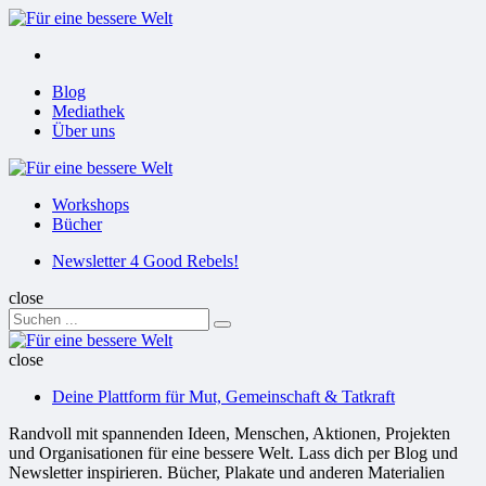
Menu
Suchen
Menu
Blog
Mediathek
Über uns
Für
eine
Workshops
bessere
Bücher
Welt
Suchen
Newsletter 4 Good Rebels!
close
Search
Suchen
for:
Für
eine
close
bessere
Deine Plattform für Mut, Gemeinschaft & Tatkraft
Welt
Randvoll mit spannenden Ideen, Menschen, Aktionen, Projekten
und Organisationen für eine bessere Welt. Lass dich per Blog und
Newsletter inspirieren. Bücher, Plakate und anderen Materialien